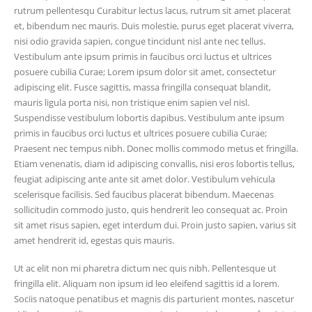
rutrum pellentesqu Curabitur lectus lacus, rutrum sit amet placerat
et, bibendum nec mauris. Duis molestie, purus eget placerat viverra,
nisi odio gravida sapien, congue tincidunt nisl ante nec tellus.
Vestibulum ante ipsum primis in faucibus orci luctus et ultrices
posuere cubilia Curae; Lorem ipsum dolor sit amet, consectetur
adipiscing elit. Fusce sagittis, massa fringilla consequat blandit,
mauris ligula porta nisi, non tristique enim sapien vel nisl.
Suspendisse vestibulum lobortis dapibus. Vestibulum ante ipsum
primis in faucibus orci luctus et ultrices posuere cubilia Curae;
Praesent nec tempus nibh. Donec mollis commodo metus et fringilla.
Etiam venenatis, diam id adipiscing convallis, nisi eros lobortis tellus,
feugiat adipiscing ante ante sit amet dolor. Vestibulum vehicula
scelerisque facilisis. Sed faucibus placerat bibendum. Maecenas
sollicitudin commodo justo, quis hendrerit leo consequat ac. Proin
sit amet risus sapien, eget interdum dui. Proin justo sapien, varius sit
amet hendrerit id, egestas quis mauris.
Ut ac elit non mi pharetra dictum nec quis nibh. Pellentesque ut
fringilla elit. Aliquam non ipsum id leo eleifend sagittis id a lorem.
Sociis natoque penatibus et magnis dis parturient montes, nascetur