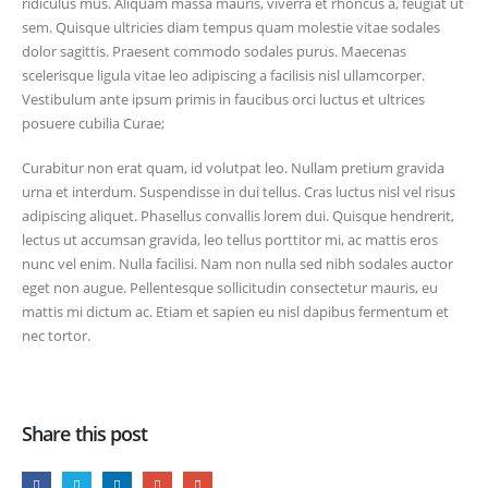
ridiculus mus. Aliquam massa mauris, viverra et rhoncus a, feugiat ut
sem. Quisque ultricies diam tempus quam molestie vitae sodales
dolor sagittis. Praesent commodo sodales purus. Maecenas
scelerisque ligula vitae leo adipiscing a facilisis nisl ullamcorper.
Vestibulum ante ipsum primis in faucibus orci luctus et ultrices
posuere cubilia Curae;
Curabitur non erat quam, id volutpat leo. Nullam pretium gravida
urna et interdum. Suspendisse in dui tellus. Cras luctus nisl vel risus
adipiscing aliquet. Phasellus convallis lorem dui. Quisque hendrerit,
lectus ut accumsan gravida, leo tellus porttitor mi, ac mattis eros
nunc vel enim. Nulla facilisi. Nam non nulla sed nibh sodales auctor
eget non augue. Pellentesque sollicitudin consectetur mauris, eu
mattis mi dictum ac. Etiam et sapien eu nisl dapibus fermentum et
nec tortor.
Share this post